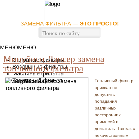
ЗАМЕНА ФИЛЬТРА —
ЭТО ПРОСТО!
МЕНЮ
МЕНЮ
Мицубиси Лансер замена
Салонные фильтры
топливного фильтра
Воздушные фильтры
Масляные фильтры
Топливный фильтр
Топливный фильтр
призван не
допустить
попадания
различных
посторонних
примесей в
двигатель. Так как с
некачественным