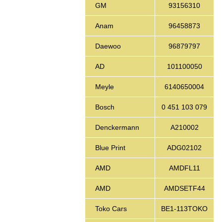
GM
93156310
Anam
96458873
Daewoo
96879797
AD
101100050
Meyle
6140650004
Bosch
0 451 103 079
Denckermann
A210002
Blue Print
ADG02102
AMD
AMDFL11
AMD
AMDSETF44
Toko Cars
BE1-113TOKO