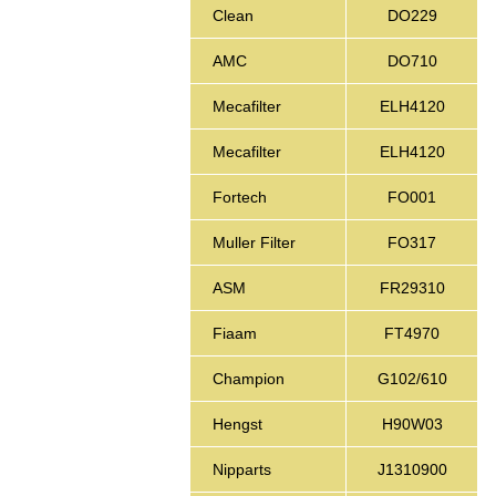
Clean
DO229
AMC
DO710
Mecafilter
ELH4120
Mecafilter
ELH4120
Fortech
FO001
Muller Filter
FO317
ASM
FR29310
Fiaam
FT4970
Champion
G102/610
Hengst
H90W03
Nipparts
J1310900