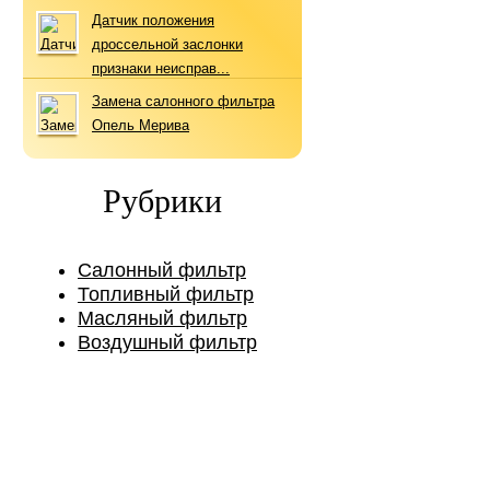
Датчик положения
дроссельной заслонки
признаки неисправ...
Замена салонного фильтра
Опель Мерива
Рубрики
Салонный фильтр
Топливный фильтр
Масляный фильтр
Воздушный фильтр